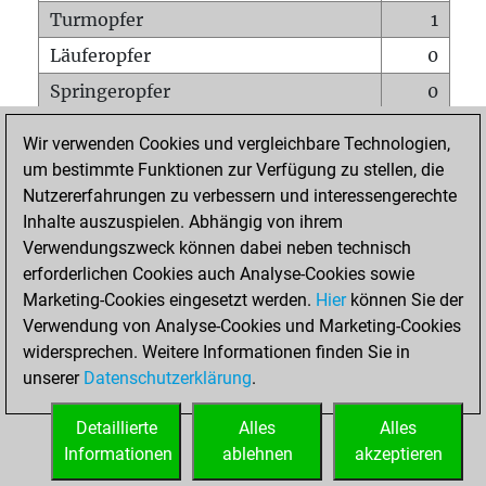
Turmopfer
1
Läuferopfer
0
Springeropfer
0
Bauernopfer
0
Wir verwenden Cookies und vergleichbare Technologien,
Matt auf vollem Brett
0
um bestimmte Funktionen zur Verfügung zu stellen, die
Nutzererfahrungen zu verbessern und interessengerechte
Bauer setzt Matt
0
Inhalte auszuspielen. Abhängig von ihrem
Erstickte Matts
0
Verwendungszweck können dabei neben technisch
Unterverwandlungen
0
erforderlichen Cookies auch Analyse-Cookies sowie
Marketing-Cookies eingesetzt werden.
Hier
können Sie der
Türme auf der siebten
0
Verwendung von Analyse-Cookies und Marketing-Cookies
widersprechen. Weitere Informationen finden Sie in
unserer
Datenschutzerklärung
.
STARTSEITE
Detaillierte
Alles
Alles
Informationen
ablehnen
akzeptieren