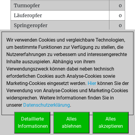
Turmopfer
0
Läuferopfer
0
Springeropfer
0
Bauernopfer
0
Wir verwenden Cookies und vergleichbare Technologien,
Matt auf vollem Brett
0
um bestimmte Funktionen zur Verfügung zu stellen, die
Nutzererfahrungen zu verbessern und interessengerechte
Bauer setzt Matt
0
Inhalte auszuspielen. Abhängig von ihrem
Erstickte Matts
0
Verwendungszweck können dabei neben technisch
Unterverwandlungen
0
erforderlichen Cookies auch Analyse-Cookies sowie
Marketing-Cookies eingesetzt werden.
Hier
können Sie der
Türme auf der siebten
0
Verwendung von Analyse-Cookies und Marketing-Cookies
widersprechen. Weitere Informationen finden Sie in
unserer
Datenschutzerklärung
.
STARTSEITE
Detaillierte
Alles
Alles
Informationen
ablehnen
akzeptieren