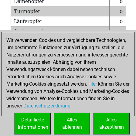
Damenopfer
0
Turmopfer
0
Läuferopfer
0
Springeropfer
0
Wir verwenden Cookies und vergleichbare Technologien,
Bauernopfer
0
um bestimmte Funktionen zur Verfügung zu stellen, die
Matt auf vollem Brett
0
Nutzererfahrungen zu verbessern und interessengerechte
Bauer setzt Matt
0
Inhalte auszuspielen. Abhängig von ihrem
Verwendungszweck können dabei neben technisch
Erstickte Matts
0
erforderlichen Cookies auch Analyse-Cookies sowie
Unterverwandlungen
0
Marketing-Cookies eingesetzt werden.
Hier
können Sie der
Verwendung von Analyse-Cookies und Marketing-Cookies
Türme auf der siebten
0
widersprechen. Weitere Informationen finden Sie in
unserer
Datenschutzerklärung
.
STARTSEITE
Detaillierte
Alles
Alles
Informationen
ablehnen
akzeptieren