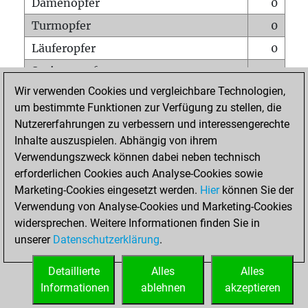
Damenopfer
0
Turmopfer
0
Läuferopfer
0
Springeropfer
0
Wir verwenden Cookies und vergleichbare Technologien,
Bauernopfer
0
um bestimmte Funktionen zur Verfügung zu stellen, die
Matt auf vollem Brett
0
Nutzererfahrungen zu verbessern und interessengerechte
Bauer setzt Matt
0
Inhalte auszuspielen. Abhängig von ihrem
Verwendungszweck können dabei neben technisch
Erstickte Matts
0
erforderlichen Cookies auch Analyse-Cookies sowie
Unterverwandlungen
0
Marketing-Cookies eingesetzt werden.
Hier
können Sie der
Verwendung von Analyse-Cookies und Marketing-Cookies
Türme auf der siebten
0
widersprechen. Weitere Informationen finden Sie in
unserer
Datenschutzerklärung
.
STARTSEITE
Detaillierte
Alles
Alles
Informationen
ablehnen
akzeptieren