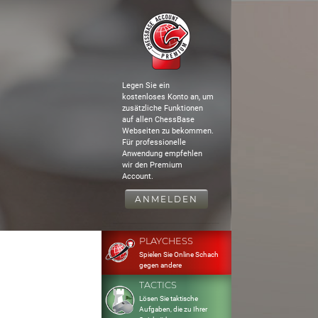
Legen Sie ein
kostenloses Konto an, um
zusätzliche Funktionen
auf allen ChessBase
Webseiten zu bekommen.
Für professionelle
Anwendung empfehlen
wir den Premium
Account.
ANMELDEN
PLAYCHESS
Spielen Sie Online Schach
gegen andere
TACTICS
Lösen Sie taktische
Aufgaben, die zu Ihrer