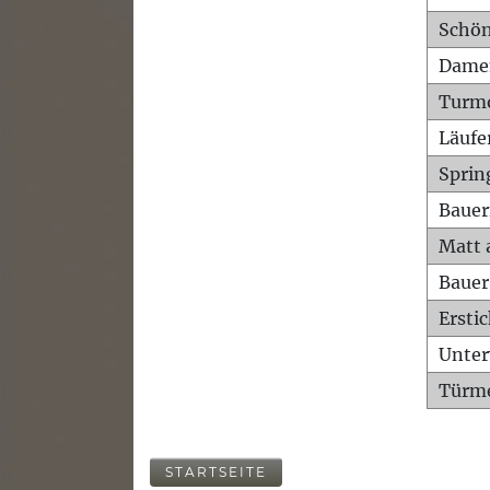
Schön
Dame
Turm
Läufe
Sprin
Bauer
Matt 
Bauer
Ersti
Unte
Türme
STARTSEITE