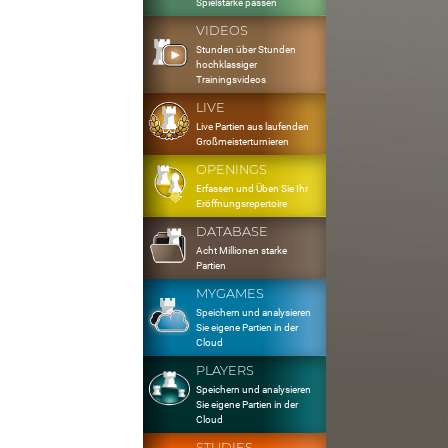
Spielstärke passen
VIDEOS
Stunden über Stunden
hochklassiger
Trainingsvideos
LIVE
Live Partien aus laufenden
Großmeisterturnieren
OPENINGS
Erfassen und Üben Sie Ihr
Eröffnungsrepertoire
DATABASE
Acht Millionen starke
Partien
MYGAMES
Speichern und analysieren
Sie eigene Partien in der
Cloud
PLAYERS
Speichern und analysieren
Sie eigene Partien in der
Cloud
STUDIES