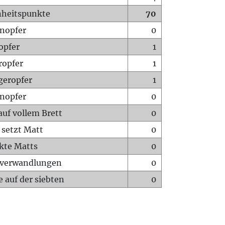
heitspunkte
70
nopfer
0
opfer
1
ropfer
1
geropfer
1
nopfer
0
auf vollem Brett
0
 setzt Matt
0
ckte Matts
0
rverwandlungen
0
 auf der siebten
0