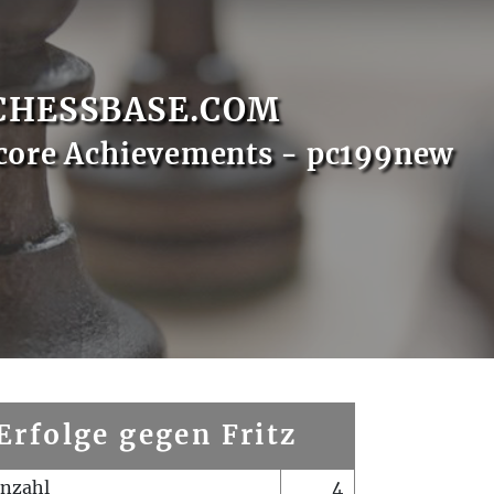
CHESSBASE.COM
core Achievements - pc199new
Erfolge gegen Fritz
enzahl
4