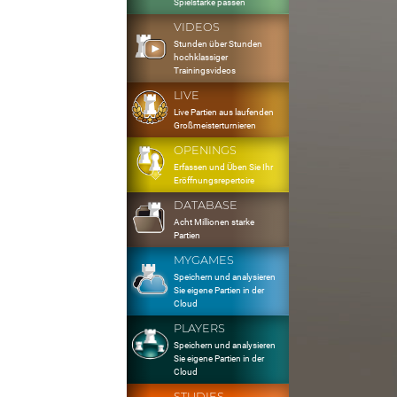
Spielstärke passen
VIDEOS
Stunden über Stunden
hochklassiger
Trainingsvideos
LIVE
Live Partien aus laufenden
Großmeisterturnieren
OPENINGS
Erfassen und Üben Sie Ihr
Eröffnungsrepertoire
DATABASE
Acht Millionen starke
Partien
MYGAMES
Speichern und analysieren
Sie eigene Partien in der
Cloud
PLAYERS
Speichern und analysieren
Sie eigene Partien in der
Cloud
STUDIES