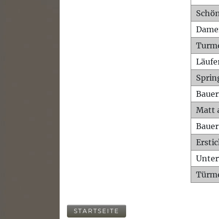
Schön
Dame
Turm
Läufe
Sprin
Bauer
Matt 
Bauer
Ersti
Unte
Türme
STARTSEITE