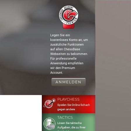
Legen Sie ein
kostenloses Konto an, um
zusätzliche Funktionen
auf allen ChessBase
Webseiten zu bekommen.
Für professionelle
Anwendung empfehlen
wir den Premium
Account.
ANMELDEN
PLAYCHESS
Spielen Sie Online Schach
gegen andere
TACTICS
Lösen Sie taktische
Aufgaben, die zu Ihrer