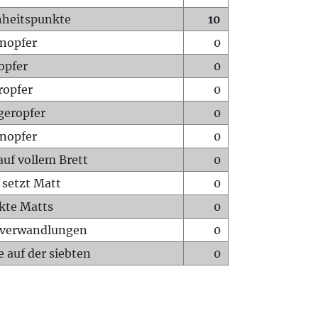
heitspunkte
10
nopfer
0
opfer
0
ropfer
0
geropfer
0
nopfer
0
auf vollem Brett
0
 setzt Matt
0
ckte Matts
0
rverwandlungen
0
 auf der siebten
0