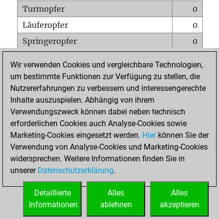
Turmopfer
0
Läuferopfer
0
Springeropfer
0
Bauernopfer
1
Wir verwenden Cookies und vergleichbare Technologien,
Matt auf vollem Brett
0
um bestimmte Funktionen zur Verfügung zu stellen, die
Nutzererfahrungen zu verbessern und interessengerechte
Bauer setzt Matt
0
Inhalte auszuspielen. Abhängig von ihrem
Erstickte Matts
0
Verwendungszweck können dabei neben technisch
Unterverwandlungen
0
erforderlichen Cookies auch Analyse-Cookies sowie
Marketing-Cookies eingesetzt werden.
Hier
können Sie der
Türme auf der siebten
0
Verwendung von Analyse-Cookies und Marketing-Cookies
widersprechen. Weitere Informationen finden Sie in
unserer
Datenschutzerklärung
.
STARTSEITE
Detaillierte
Alles
Alles
Informationen
ablehnen
akzeptieren