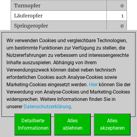
Turmopfer
0
Läuferopfer
1
Springeropfer
0
Bauernopfer
2
Wir verwenden Cookies und vergleichbare Technologien,
Matt auf vollem Brett
0
um bestimmte Funktionen zur Verfügung zu stellen, die
Nutzererfahrungen zu verbessern und interessengerechte
Bauer setzt Matt
0
Inhalte auszuspielen. Abhängig von ihrem
Erstickte Matts
0
Verwendungszweck können dabei neben technisch
Unterverwandlungen
0
erforderlichen Cookies auch Analyse-Cookies sowie
Marketing-Cookies eingesetzt werden.
Hier
können Sie der
Türme auf der siebten
0
Verwendung von Analyse-Cookies und Marketing-Cookies
widersprechen. Weitere Informationen finden Sie in
unserer
Datenschutzerklärung
.
STARTSEITE
Detaillierte
Alles
Alles
Informationen
ablehnen
akzeptieren