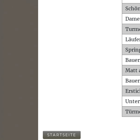
Schön
Dame
Turm
Läufe
Sprin
Bauer
Matt 
Bauer
Ersti
Unte
Türme
STARTSEITE