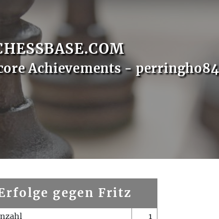
CHESSBASE.COM
core Achievements - perringho8
Erfolge gegen Fritz
enzahl
1