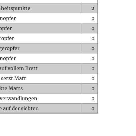
heitspunkte
2
nopfer
0
opfer
0
ropfer
0
geropfer
0
nopfer
0
auf vollem Brett
0
 setzt Matt
0
ckte Matts
0
rverwandlungen
0
 auf der siebten
0