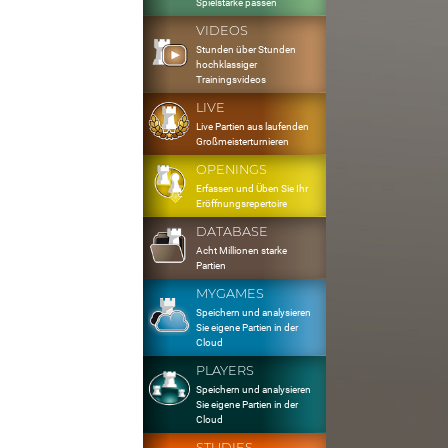
Spielstärke passen
VIDEOS
Stunden über Stunden
hochklassiger
Trainingsvideos
LIVE
Live Partien aus laufenden
Großmeisterturnieren
OPENINGS
Erfassen und Üben Sie Ihr
Eröffnungsrepertoire
DATABASE
Acht Millionen starke
Partien
MYGAMES
Speichern und analysieren
Sie eigene Partien in der
Cloud
PLAYERS
Speichern und analysieren
Sie eigene Partien in der
Cloud
STUDIES