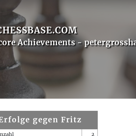
CHESSBASE.COM
core Achievements - petergrossh
Erfolge gegen Fritz
enzahl
2