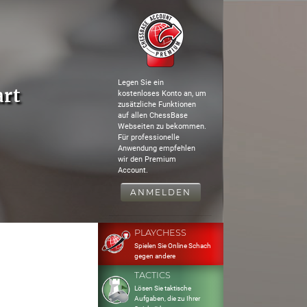
Legen Sie ein
art
kostenloses Konto an, um
zusätzliche Funktionen
auf allen ChessBase
Webseiten zu bekommen.
Für professionelle
Anwendung empfehlen
wir den Premium
Account.
ANMELDEN
PLAYCHESS
Spielen Sie Online Schach
gegen andere
TACTICS
Lösen Sie taktische
Aufgaben, die zu Ihrer