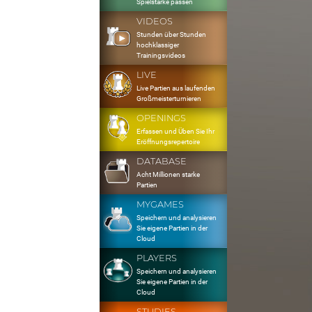
Spielstärke passen
VIDEOS
Stunden über Stunden
hochklassiger
Trainingsvideos
LIVE
Live Partien aus laufenden
Großmeisterturnieren
OPENINGS
Erfassen und Üben Sie Ihr
Eröffnungsrepertoire
DATABASE
Acht Millionen starke
Partien
MYGAMES
Speichern und analysieren
Sie eigene Partien in der
Cloud
PLAYERS
Speichern und analysieren
Sie eigene Partien in der
Cloud
STUDIES