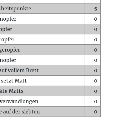
heitspunkte
5
nopfer
0
opfer
0
ropfer
0
geropfer
0
nopfer
0
auf vollem Brett
0
 setzt Matt
0
ckte Matts
0
rverwandlungen
0
 auf der siebten
0