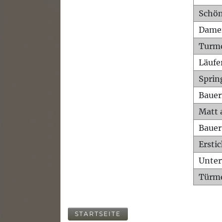
Schön
Dame
Turm
Läufe
Sprin
Bauer
Matt 
Bauer
Ersti
Unte
Türme
STARTSEITE