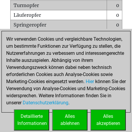
Turmopfer
0
Läuferopfer
0
Springeropfer
0
Bauernopfer
0
Wir verwenden Cookies und vergleichbare Technologien,
Matt auf vollem Brett
0
um bestimmte Funktionen zur Verfügung zu stellen, die
Nutzererfahrungen zu verbessern und interessengerechte
Bauer setzt Matt
0
Inhalte auszuspielen. Abhängig von ihrem
Erstickte Matts
0
Verwendungszweck können dabei neben technisch
Unterverwandlungen
0
erforderlichen Cookies auch Analyse-Cookies sowie
Marketing-Cookies eingesetzt werden.
Hier
können Sie der
Türme auf der siebten
0
Verwendung von Analyse-Cookies und Marketing-Cookies
widersprechen. Weitere Informationen finden Sie in
unserer
Datenschutzerklärung
.
STARTSEITE
Detaillierte
Alles
Alles
Informationen
ablehnen
akzeptieren