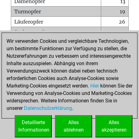
Damenopfer
13
Turmopfer
19
Läuferopfer
26
Springeropfer
29
Wir verwenden Cookies und vergleichbare Technologien,
Bauernopfer
22
um bestimmte Funktionen zur Verfügung zu stellen, die
Matt auf vollem Brett
0
Nutzererfahrungen zu verbessern und interessengerechte
Bauer setzt Matt
0
Inhalte auszuspielen. Abhängig von ihrem
Verwendungszweck können dabei neben technisch
Erstickte Matts
0
erforderlichen Cookies auch Analyse-Cookies sowie
Unterverwandlungen
0
Marketing-Cookies eingesetzt werden.
Hier
können Sie der
Verwendung von Analyse-Cookies und Marketing-Cookies
Türme auf der siebten
8
widersprechen. Weitere Informationen finden Sie in
unserer
Datenschutzerklärung
.
STARTSEITE
Detaillierte
Alles
Alles
Informationen
ablehnen
akzeptieren