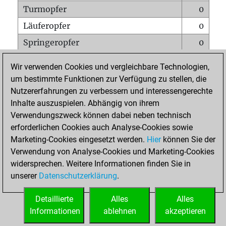
Turmopfer
0
Läuferopfer
0
Springeropfer
0
Bauernopfer
1
Wir verwenden Cookies und vergleichbare Technologien,
Matt auf vollem Brett
0
um bestimmte Funktionen zur Verfügung zu stellen, die
Nutzererfahrungen zu verbessern und interessengerechte
Bauer setzt Matt
0
Inhalte auszuspielen. Abhängig von ihrem
Erstickte Matts
0
Verwendungszweck können dabei neben technisch
Unterverwandlungen
0
erforderlichen Cookies auch Analyse-Cookies sowie
Marketing-Cookies eingesetzt werden.
Hier
können Sie der
Türme auf der siebten
0
Verwendung von Analyse-Cookies und Marketing-Cookies
widersprechen. Weitere Informationen finden Sie in
unserer
Datenschutzerklärung
.
STARTSEITE
Detaillierte
Alles
Alles
Informationen
ablehnen
akzeptieren