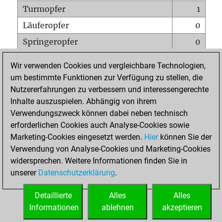
Turmopfer
1
Läuferopfer
0
Springeropfer
0
Bauernopfer
1
Wir verwenden Cookies und vergleichbare Technologien,
Matt auf vollem Brett
0
um bestimmte Funktionen zur Verfügung zu stellen, die
Nutzererfahrungen zu verbessern und interessengerechte
Bauer setzt Matt
0
Inhalte auszuspielen. Abhängig von ihrem
Erstickte Matts
0
Verwendungszweck können dabei neben technisch
Unterverwandlungen
0
erforderlichen Cookies auch Analyse-Cookies sowie
Marketing-Cookies eingesetzt werden.
Hier
können Sie der
Türme auf der siebten
0
Verwendung von Analyse-Cookies und Marketing-Cookies
widersprechen. Weitere Informationen finden Sie in
unserer
Datenschutzerklärung
.
STARTSEITE
Detaillierte
Alles
Alles
Informationen
ablehnen
akzeptieren