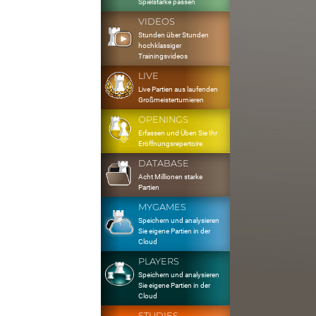
Spielstärke passen
VIDEOS
Stunden über Stunden
hochklassiger
Trainingsvideos
LIVE
Live Partien aus laufenden
Großmeisterturnieren
OPENINGS
Erfassen und Üben Sie Ihr
Eröffnungsrepertoire
DATABASE
Acht Millionen starke
Partien
MYGAMES
Speichern und analysieren
Sie eigene Partien in der
Cloud
PLAYERS
Speichern und analysieren
Sie eigene Partien in der
Cloud
STUDIES