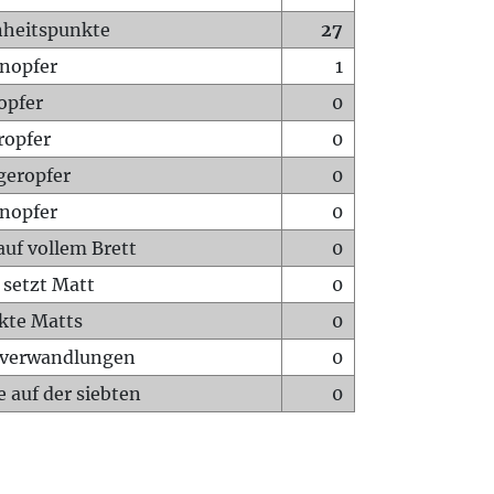
heitspunkte
27
nopfer
1
opfer
0
ropfer
0
geropfer
0
nopfer
0
auf vollem Brett
0
 setzt Matt
0
ckte Matts
0
rverwandlungen
0
 auf der siebten
0