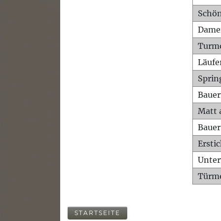
Schön
Dame
Turm
Läufe
Sprin
Bauer
Matt 
Bauer
Ersti
Unte
Türme
STARTSEITE