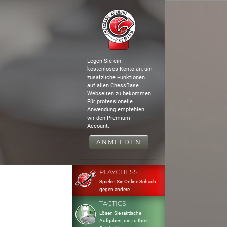
Legen Sie ein
kostenloses Konto an, um
zusätzliche Funktionen
auf allen ChessBase
Webseiten zu bekommen.
Für professionelle
Anwendung empfehlen
wir den Premium
Account.
ANMELDEN
PLAYCHESS
Spielen Sie Online Schach
gegen andere
TACTICS
Lösen Sie taktische
Aufgaben, die zu Ihrer