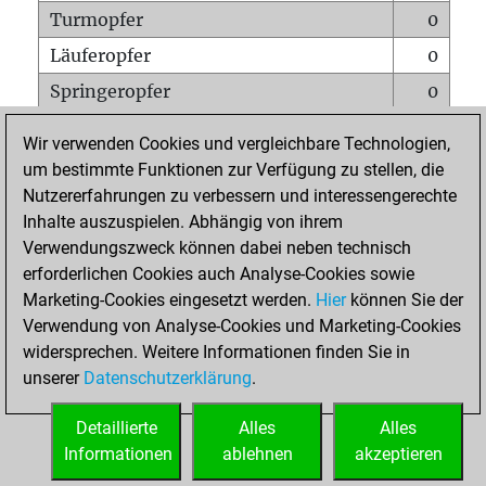
Turmopfer
0
Läuferopfer
0
Springeropfer
0
Bauernopfer
1
Wir verwenden Cookies und vergleichbare Technologien,
Matt auf vollem Brett
0
um bestimmte Funktionen zur Verfügung zu stellen, die
Nutzererfahrungen zu verbessern und interessengerechte
Bauer setzt Matt
0
Inhalte auszuspielen. Abhängig von ihrem
Erstickte Matts
0
Verwendungszweck können dabei neben technisch
Unterverwandlungen
0
erforderlichen Cookies auch Analyse-Cookies sowie
Marketing-Cookies eingesetzt werden.
Hier
können Sie der
Türme auf der siebten
0
Verwendung von Analyse-Cookies und Marketing-Cookies
widersprechen. Weitere Informationen finden Sie in
unserer
Datenschutzerklärung
.
STARTSEITE
Detaillierte
Alles
Alles
Informationen
ablehnen
akzeptieren