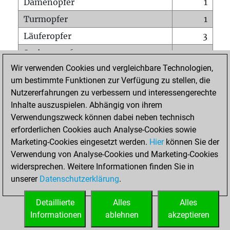
Damenopfer
1
Turmopfer
1
Läuferopfer
3
Springeropfer
2
Wir verwenden Cookies und vergleichbare Technologien,
Bauernopfer
7
um bestimmte Funktionen zur Verfügung zu stellen, die
Matt auf vollem Brett
0
Nutzererfahrungen zu verbessern und interessengerechte
Bauer setzt Matt
0
Inhalte auszuspielen. Abhängig von ihrem
Verwendungszweck können dabei neben technisch
Erstickte Matts
0
erforderlichen Cookies auch Analyse-Cookies sowie
Unterverwandlungen
0
Marketing-Cookies eingesetzt werden.
Hier
können Sie der
Verwendung von Analyse-Cookies und Marketing-Cookies
Türme auf der siebten
0
widersprechen. Weitere Informationen finden Sie in
unserer
Datenschutzerklärung
.
STARTSEITE
Detaillierte
Alles
Alles
Informationen
ablehnen
akzeptieren