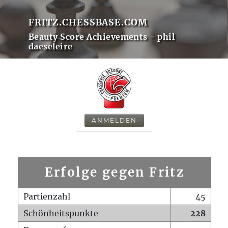
FRITZ.CHESSBASE.COM
Beauty Score Achievements - phil
daeseleire
ANMELDEN
Erfolge gegen Fritz
Partienzahl
45
Schönheitspunkte
228