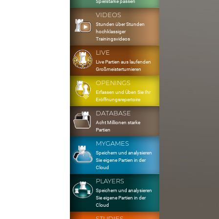
Spielstärke passen
VIDEOS
Stunden über Stunden
hochklassiger
Trainingsvideos
LIVE
Live Partien aus laufenden
Großmeisterturnieren
OPENINGS
Erfassen und Üben Sie Ihr
Eröffnungsrepertoire
DATABASE
Acht Millionen starke
Partien
MYGAMES
Speichern und analysieren
Sie eigene Partien in der
Cloud
PLAYERS
Speichern und analysieren
Sie eigene Partien in der
Cloud
STUDIES