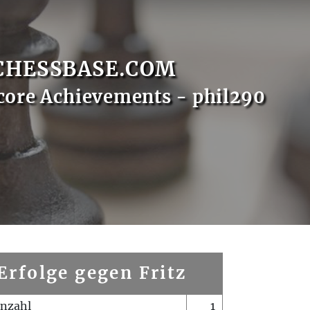
CHESSBASE.COM
core Achievements - phil290
Erfolge gegen Fritz
enzahl
1