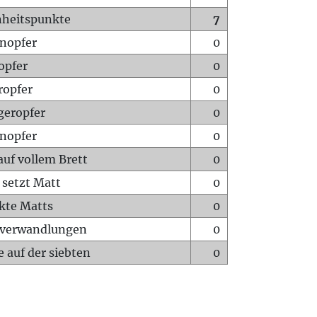
heitspunkte
7
nopfer
0
opfer
0
ropfer
0
geropfer
0
nopfer
0
auf vollem Brett
0
 setzt Matt
0
ckte Matts
0
rverwandlungen
0
 auf der siebten
0