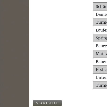
Schön
Dame
Turm
Läufe
Sprin
Bauer
Matt 
Bauer
Ersti
Unte
Türme
STARTSEITE