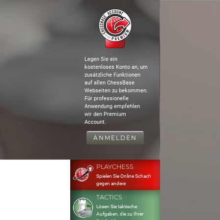
Legen Sie ein
kostenloses Konto an, um
zusätzliche Funktionen
auf allen ChessBase
Webseiten zu bekommen.
Für professionelle
Anwendung empfehlen
wir den Premium
Account.
ANMELDEN
PLAYCHESS
Spielen Sie Online Schach
gegen andere
TACTICS
Lösen Sie taktische
Aufgaben, die zu Ihrer