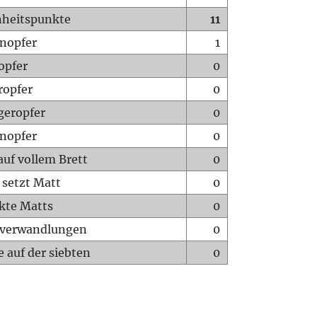
heitspunkte
11
nopfer
1
opfer
0
ropfer
0
geropfer
0
nopfer
0
auf vollem Brett
0
 setzt Matt
0
ckte Matts
0
rverwandlungen
0
 auf der siebten
0