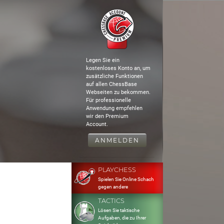
Legen Sie ein
kostenloses Konto an, um
zusätzliche Funktionen
auf allen ChessBase
Webseiten zu bekommen.
Für professionelle
Anwendung empfehlen
wir den Premium
Account.
ANMELDEN
PLAYCHESS
Spielen Sie Online Schach
gegen andere
TACTICS
Lösen Sie taktische
Aufgaben, die zu Ihrer