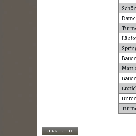
Schön
Dame
Turm
Läufe
Sprin
Bauer
Matt 
Bauer
Ersti
Unte
Türme
STARTSEITE