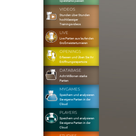
Spielstärke passen
VIDEOS
Stunden über Stunden
hochklassiger
Trainingsvideos
LIVE
Live Partien aus laufenden
Großmeisterturnieren
OPENINGS
Erfassen und Üben Sie Ihr
Eröffnungsrepertoire
DATABASE
Acht Millionen starke
Partien
MYGAMES
Speichern und analysieren
Sie eigene Partien in der
Cloud
PLAYERS
Speichern und analysieren
Sie eigene Partien in der
Cloud
STUDIES