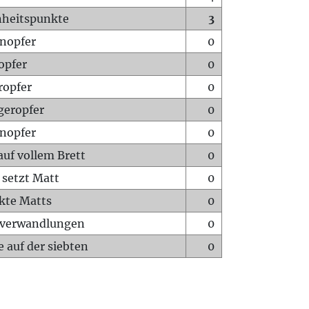
heitspunkte
3
nopfer
0
opfer
0
ropfer
0
geropfer
0
nopfer
0
auf vollem Brett
0
 setzt Matt
0
ckte Matts
0
rverwandlungen
0
 auf der siebten
0