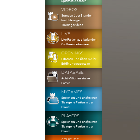
Spielstärke passen
VIDEOS
Stunden über Stunden
hochklassiger
Trainingsvideos
LIVE
Live Partien aus laufenden
Großmeisterturnieren
OPENINGS
Erfassen und Üben Sie Ihr
Eröffnungsrepertoire
DATABASE
Acht Millionen starke
Partien
MYGAMES
Speichern und analysieren
Sie eigene Partien in der
Cloud
PLAYERS
Speichern und analysieren
Sie eigene Partien in der
Cloud
STUDIES