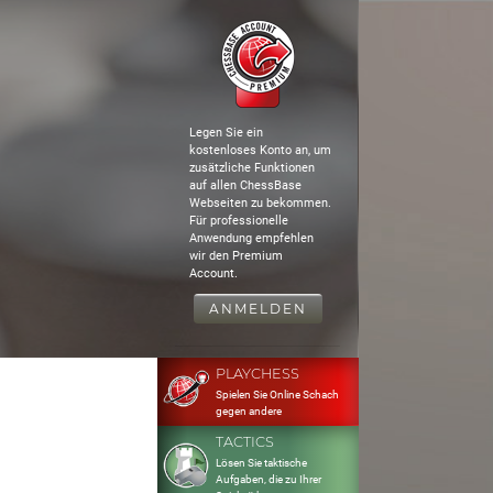
Legen Sie ein
kostenloses Konto an, um
zusätzliche Funktionen
auf allen ChessBase
Webseiten zu bekommen.
Für professionelle
Anwendung empfehlen
wir den Premium
Account.
ANMELDEN
PLAYCHESS
Spielen Sie Online Schach
gegen andere
TACTICS
Lösen Sie taktische
Aufgaben, die zu Ihrer