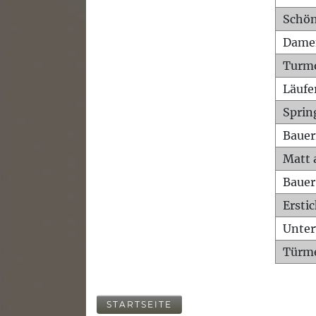
Schön
Dame
Turm
Läufe
Sprin
Bauer
Matt 
Bauer
Ersti
Unte
Türme
STARTSEITE