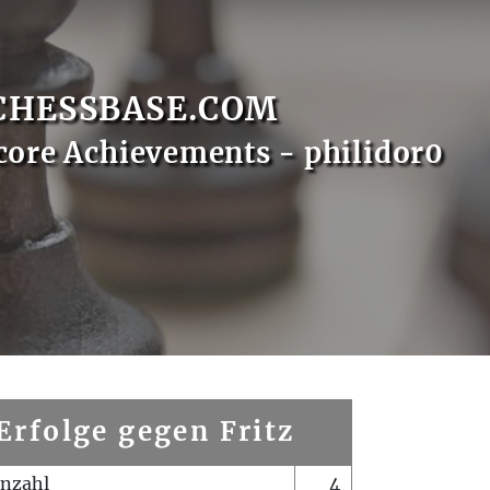
CHESSBASE.COM
core Achievements - philidor0
Erfolge gegen Fritz
enzahl
4