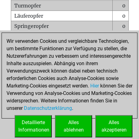
Turmopfer
0
Läuferopfer
0
Springeropfer
0
Bauernopfer
1
Wir verwenden Cookies und vergleichbare Technologien,
Matt auf vollem Brett
0
um bestimmte Funktionen zur Verfügung zu stellen, die
Nutzererfahrungen zu verbessern und interessengerechte
Bauer setzt Matt
0
Inhalte auszuspielen. Abhängig von ihrem
Erstickte Matts
0
Verwendungszweck können dabei neben technisch
Unterverwandlungen
0
erforderlichen Cookies auch Analyse-Cookies sowie
Marketing-Cookies eingesetzt werden.
Hier
können Sie der
Türme auf der siebten
0
Verwendung von Analyse-Cookies und Marketing-Cookies
widersprechen. Weitere Informationen finden Sie in
unserer
Datenschutzerklärung
.
STARTSEITE
Detaillierte
Alles
Alles
Informationen
ablehnen
akzeptieren