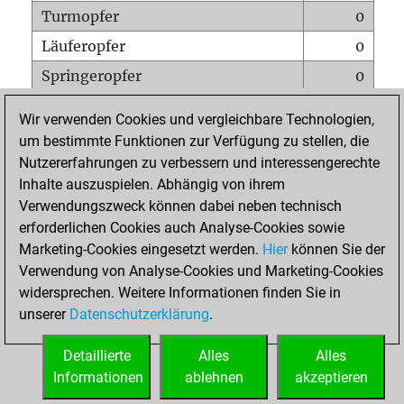
Turmopfer
0
Läuferopfer
0
Springeropfer
0
Bauernopfer
8
Wir verwenden Cookies und vergleichbare Technologien,
Matt auf vollem Brett
0
um bestimmte Funktionen zur Verfügung zu stellen, die
Nutzererfahrungen zu verbessern und interessengerechte
Bauer setzt Matt
0
Inhalte auszuspielen. Abhängig von ihrem
Erstickte Matts
0
Verwendungszweck können dabei neben technisch
Unterverwandlungen
0
erforderlichen Cookies auch Analyse-Cookies sowie
Marketing-Cookies eingesetzt werden.
Hier
können Sie der
Türme auf der siebten
0
Verwendung von Analyse-Cookies und Marketing-Cookies
widersprechen. Weitere Informationen finden Sie in
unserer
Datenschutzerklärung
.
STARTSEITE
Detaillierte
Alles
Alles
Informationen
ablehnen
akzeptieren