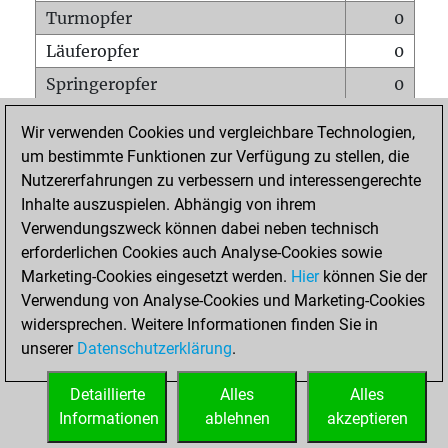
Turmopfer
0
Läuferopfer
0
Springeropfer
0
Bauernopfer
2
Wir verwenden Cookies und vergleichbare Technologien,
Matt auf vollem Brett
0
um bestimmte Funktionen zur Verfügung zu stellen, die
Nutzererfahrungen zu verbessern und interessengerechte
Bauer setzt Matt
0
Inhalte auszuspielen. Abhängig von ihrem
Erstickte Matts
0
Verwendungszweck können dabei neben technisch
Unterverwandlungen
0
erforderlichen Cookies auch Analyse-Cookies sowie
Marketing-Cookies eingesetzt werden.
Hier
können Sie der
Türme auf der siebten
0
Verwendung von Analyse-Cookies und Marketing-Cookies
widersprechen. Weitere Informationen finden Sie in
unserer
Datenschutzerklärung
.
STARTSEITE
Detaillierte
Alles
Alles
Informationen
ablehnen
akzeptieren