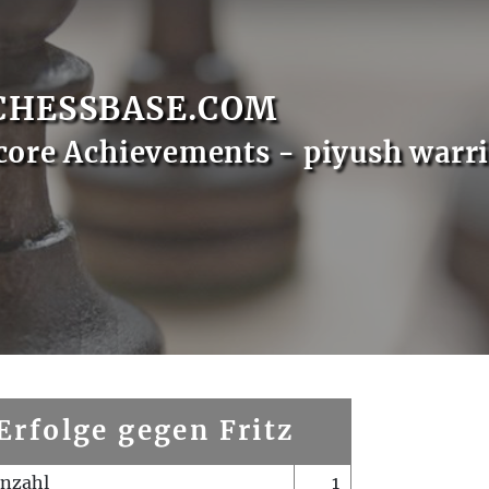
CHESSBASE.COM
core Achievements - piyush warr
Erfolge gegen Fritz
enzahl
1