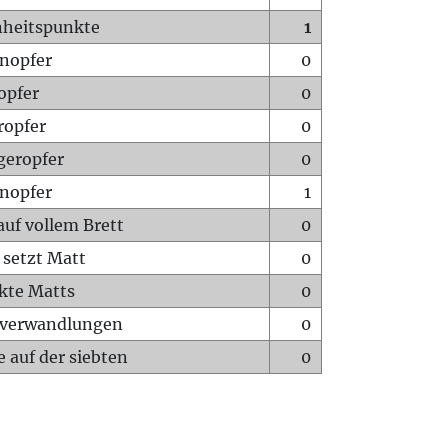
heitspunkte
1
nopfer
0
opfer
0
ropfer
0
geropfer
0
nopfer
1
auf vollem Brett
0
 setzt Matt
0
ckte Matts
0
rverwandlungen
0
 auf der siebten
0