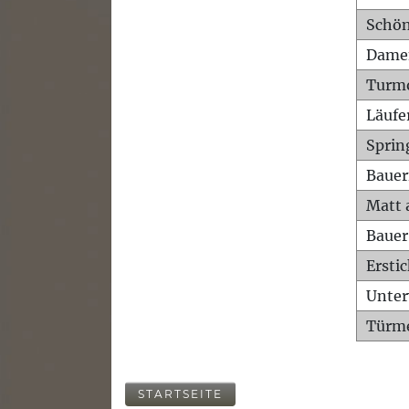
Schön
Dame
Turm
Läufe
Sprin
Bauer
Matt 
Bauer
Ersti
Unte
Türme
STARTSEITE