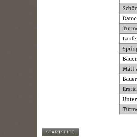
Schön
Dame
Turm
Läufe
Sprin
Bauer
Matt 
Bauer
Ersti
Unte
Türme
STARTSEITE