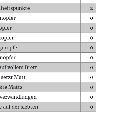
heitspunkte
2
nopfer
0
opfer
0
ropfer
0
geropfer
0
nopfer
0
auf vollem Brett
0
 setzt Matt
0
ckte Matts
0
rverwandlungen
0
 auf der siebten
0