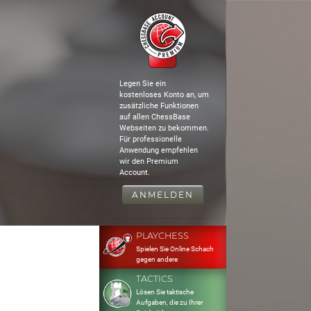
Legen Sie ein
kostenloses Konto an, um
zusätzliche Funktionen
auf allen ChessBase
Webseiten zu bekommen.
Für professionelle
Anwendung empfehlen
wir den Premium
Account.
ANMELDEN
PLAYCHESS
Spielen Sie Online Schach
gegen andere
TACTICS
Lösen Sie taktische
Aufgaben, die zu Ihrer