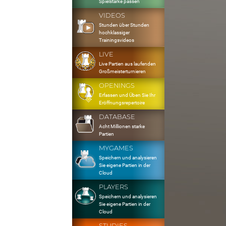
Spielstärke passen
VIDEOS
Stunden über Stunden
hochklassiger
Trainingsvideos
LIVE
Live Partien aus laufenden
Großmeisterturnieren
OPENINGS
Erfassen und Üben Sie Ihr
Eröffnungsrepertoire
DATABASE
Acht Millionen starke
Partien
MYGAMES
Speichern und analysieren
Sie eigene Partien in der
Cloud
PLAYERS
Speichern und analysieren
Sie eigene Partien in der
Cloud
STUDIES