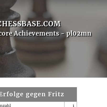
CHESSBASE.COM
core Achievements - pl02mn
Erfolge gegen Fritz
enzahl
1