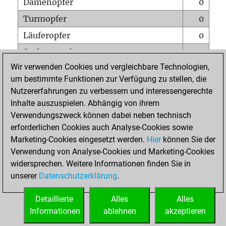
Damenopfer
0
Turmopfer
0
Läuferopfer
0
Springeropfer
0
Wir verwenden Cookies und vergleichbare Technologien,
Bauernopfer
0
um bestimmte Funktionen zur Verfügung zu stellen, die
Matt auf vollem Brett
0
Nutzererfahrungen zu verbessern und interessengerechte
Bauer setzt Matt
0
Inhalte auszuspielen. Abhängig von ihrem
Verwendungszweck können dabei neben technisch
Erstickte Matts
0
erforderlichen Cookies auch Analyse-Cookies sowie
Unterverwandlungen
0
Marketing-Cookies eingesetzt werden.
Hier
können Sie der
Verwendung von Analyse-Cookies und Marketing-Cookies
Türme auf der siebten
0
widersprechen. Weitere Informationen finden Sie in
unserer
Datenschutzerklärung
.
STARTSEITE
Detaillierte
Alles
Alles
Informationen
ablehnen
akzeptieren