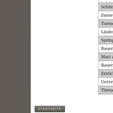
Schön
Dame
Turm
Läufe
Sprin
Bauer
Matt 
Bauer
Ersti
Unte
Türme
STARTSEITE