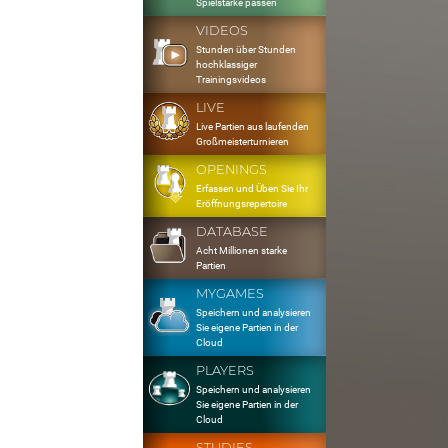
Spielstärke passen
VIDEOS
Stunden über Stunden
hochklassiger
Trainingsvideos
LIVE
Live Partien aus laufenden
Großmeisterturnieren
OPENINGS
Erfassen und Üben Sie Ihr
Eröffnungsrepertoire
DATABASE
Acht Millionen starke
Partien
MYGAMES
Speichern und analysieren
Sie eigene Partien in der
Cloud
PLAYERS
Speichern und analysieren
Sie eigene Partien in der
Cloud
STUDIES