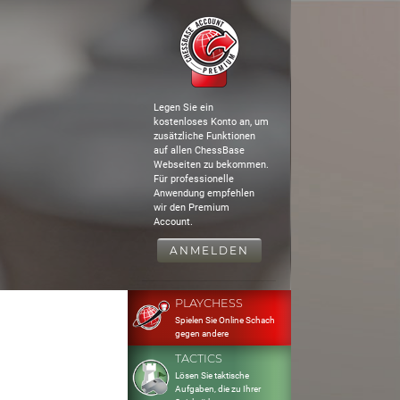
Legen Sie ein
kostenloses Konto an, um
zusätzliche Funktionen
auf allen ChessBase
Webseiten zu bekommen.
Für professionelle
Anwendung empfehlen
wir den Premium
Account.
ANMELDEN
PLAYCHESS
Spielen Sie Online Schach
gegen andere
TACTICS
Lösen Sie taktische
Aufgaben, die zu Ihrer