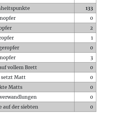
heitspunkte
133
nopfer
0
opfer
2
ropfer
1
geropfer
0
nopfer
3
auf vollem Brett
0
 setzt Matt
0
ckte Matts
0
rverwandlungen
0
 auf der siebten
0