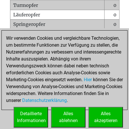
Turmopfer
0
Läuferopfer
0
Springeropfer
0
Bauernopfer
1
Wir verwenden Cookies und vergleichbare Technologien,
Matt auf vollem Brett
0
um bestimmte Funktionen zur Verfügung zu stellen, die
Nutzererfahrungen zu verbessern und interessengerechte
Bauer setzt Matt
0
Inhalte auszuspielen. Abhängig von ihrem
Erstickte Matts
0
Verwendungszweck können dabei neben technisch
Unterverwandlungen
0
erforderlichen Cookies auch Analyse-Cookies sowie
Marketing-Cookies eingesetzt werden.
Hier
können Sie der
Türme auf der siebten
0
Verwendung von Analyse-Cookies und Marketing-Cookies
widersprechen. Weitere Informationen finden Sie in
unserer
Datenschutzerklärung
.
STARTSEITE
Detaillierte
Alles
Alles
Informationen
ablehnen
akzeptieren