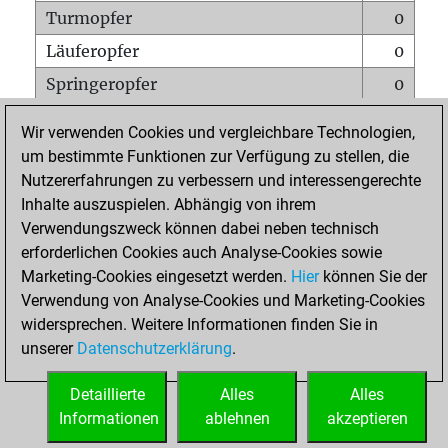
Turmopfer
0
Läuferopfer
0
Springeropfer
0
Bauernopfer
0
Wir verwenden Cookies und vergleichbare Technologien,
Matt auf vollem Brett
0
um bestimmte Funktionen zur Verfügung zu stellen, die
Nutzererfahrungen zu verbessern und interessengerechte
Bauer setzt Matt
0
Inhalte auszuspielen. Abhängig von ihrem
Erstickte Matts
0
Verwendungszweck können dabei neben technisch
Unterverwandlungen
0
erforderlichen Cookies auch Analyse-Cookies sowie
Marketing-Cookies eingesetzt werden.
Hier
können Sie der
Türme auf der siebten
0
Verwendung von Analyse-Cookies und Marketing-Cookies
widersprechen. Weitere Informationen finden Sie in
unserer
Datenschutzerklärung
.
STARTSEITE
Detaillierte
Alles
Alles
Informationen
ablehnen
akzeptieren