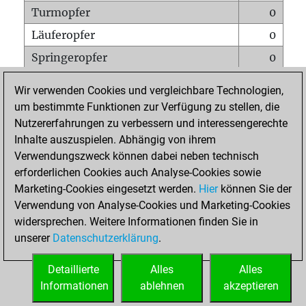
Turmopfer
0
Läuferopfer
0
Springeropfer
0
Bauernopfer
1
Wir verwenden Cookies und vergleichbare Technologien,
Matt auf vollem Brett
0
um bestimmte Funktionen zur Verfügung zu stellen, die
Nutzererfahrungen zu verbessern und interessengerechte
Bauer setzt Matt
0
Inhalte auszuspielen. Abhängig von ihrem
Erstickte Matts
0
Verwendungszweck können dabei neben technisch
Unterverwandlungen
0
erforderlichen Cookies auch Analyse-Cookies sowie
Marketing-Cookies eingesetzt werden.
Hier
können Sie der
Türme auf der siebten
0
Verwendung von Analyse-Cookies und Marketing-Cookies
widersprechen. Weitere Informationen finden Sie in
unserer
Datenschutzerklärung
.
STARTSEITE
Detaillierte
Alles
Alles
Informationen
ablehnen
akzeptieren