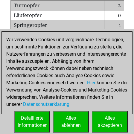
Turmopfer
2
Läuferopfer
0
Springeropfer
1
Bauernopfer
1
Wir verwenden Cookies und vergleichbare Technologien,
Matt auf vollem Brett
0
um bestimmte Funktionen zur Verfügung zu stellen, die
Nutzererfahrungen zu verbessern und interessengerechte
Bauer setzt Matt
0
Inhalte auszuspielen. Abhängig von ihrem
Erstickte Matts
0
Verwendungszweck können dabei neben technisch
Unterverwandlungen
0
erforderlichen Cookies auch Analyse-Cookies sowie
Marketing-Cookies eingesetzt werden.
Hier
können Sie der
Türme auf der siebten
0
Verwendung von Analyse-Cookies und Marketing-Cookies
widersprechen. Weitere Informationen finden Sie in
unserer
Datenschutzerklärung
.
STARTSEITE
Detaillierte
Alles
Alles
Informationen
ablehnen
akzeptieren