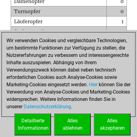
Damenopfer
0
Turmopfer
0
Läuferopfer
1
Springeropfer
1
Wir verwenden Cookies und vergleichbare Technologien,
Bauernopfer
5
um bestimmte Funktionen zur Verfügung zu stellen, die
Matt auf vollem Brett
0
Nutzererfahrungen zu verbessern und interessengerechte
Bauer setzt Matt
0
Inhalte auszuspielen. Abhängig von ihrem
Verwendungszweck können dabei neben technisch
Erstickte Matts
0
erforderlichen Cookies auch Analyse-Cookies sowie
Unterverwandlungen
0
Marketing-Cookies eingesetzt werden.
Hier
können Sie der
Verwendung von Analyse-Cookies und Marketing-Cookies
Türme auf der siebten
0
widersprechen. Weitere Informationen finden Sie in
unserer
Datenschutzerklärung
.
STARTSEITE
Detaillierte
Alles
Alles
Informationen
ablehnen
akzeptieren