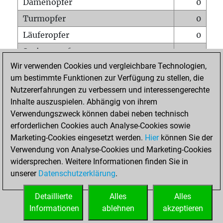
Damenopfer
0
Turmopfer
0
Läuferopfer
0
Springeropfer
0
Wir verwenden Cookies und vergleichbare Technologien,
Bauernopfer
1
um bestimmte Funktionen zur Verfügung zu stellen, die
Matt auf vollem Brett
0
Nutzererfahrungen zu verbessern und interessengerechte
Bauer setzt Matt
0
Inhalte auszuspielen. Abhängig von ihrem
Verwendungszweck können dabei neben technisch
Erstickte Matts
0
erforderlichen Cookies auch Analyse-Cookies sowie
Unterverwandlungen
0
Marketing-Cookies eingesetzt werden.
Hier
können Sie der
Verwendung von Analyse-Cookies und Marketing-Cookies
Türme auf der siebten
0
widersprechen. Weitere Informationen finden Sie in
unserer
Datenschutzerklärung
.
STARTSEITE
Detaillierte
Alles
Alles
Informationen
ablehnen
akzeptieren