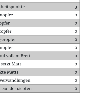
heitspunkte
3
nopfer
0
opfer
0
ropfer
0
geropfer
0
nopfer
0
auf vollem Brett
0
 setzt Matt
0
ckte Matts
0
rverwandlungen
0
 auf der siebten
0