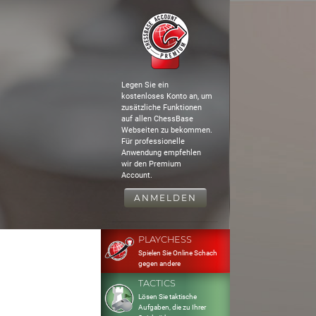
Legen Sie ein
kostenloses Konto an, um
zusätzliche Funktionen
auf allen ChessBase
Webseiten zu bekommen.
Für professionelle
Anwendung empfehlen
wir den Premium
Account.
ANMELDEN
PLAYCHESS
Spielen Sie Online Schach
gegen andere
TACTICS
Lösen Sie taktische
Aufgaben, die zu Ihrer