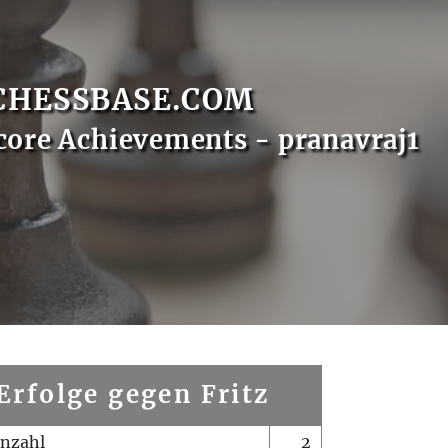
CHESSBASE.COM
core Achievements - pranavraj1
Erfolge gegen Fritz
enzahl
2