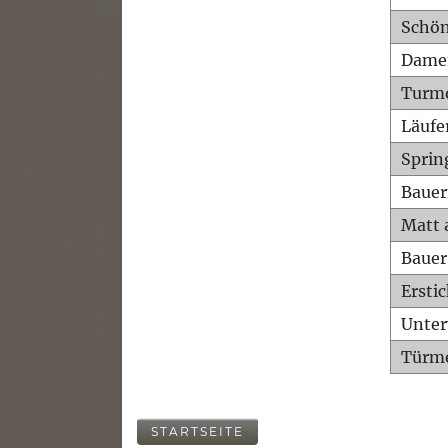
Schön
Dame
Turm
Läufe
Sprin
Bauer
Matt 
Bauer
Ersti
Unte
Türme
STARTSEITE