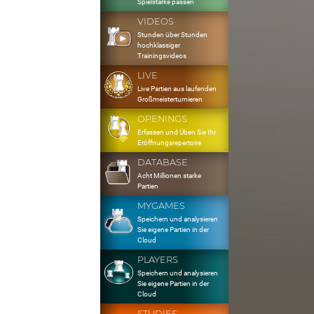
Spielstärke passen
VIDEOS
Stunden über Stunden
hochklassiger
Trainingsvideos
LIVE
Live Partien aus laufenden
Großmeisterturnieren
OPENINGS
Erfassen und Üben Sie Ihr
Eröffnungsrepertoire
DATABASE
Acht Millionen starke
Partien
MYGAMES
Speichern und analysieren
Sie eigene Partien in der
Cloud
PLAYERS
Speichern und analysieren
Sie eigene Partien in der
Cloud
STUDIES