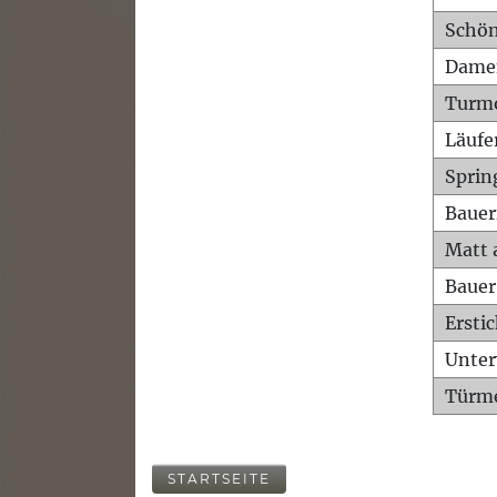
Schön
Dame
Turm
Läufe
Sprin
Bauer
Matt 
Bauer
Ersti
Unte
Türme
STARTSEITE