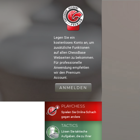
Legen Sie ein
kostenloses Konto an, um
zusätzliche Funktionen
auf allen ChessBase
Webseiten zu bekommen.
Für professionelle
Anwendung empfehlen
wir den Premium
Account.
ANMELDEN
PLAYCHESS
Spielen Sie Online Schach
gegen andere
TACTICS
Lösen Sie taktische
Aufgaben, die zu Ihrer