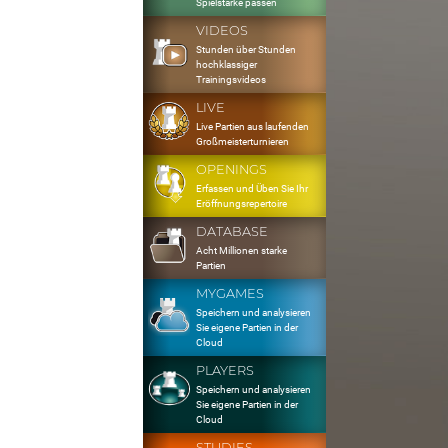
Spielstärke passen
VIDEOS
Stunden über Stunden
hochklassiger
Trainingsvideos
LIVE
Live Partien aus laufenden
Großmeisterturnieren
OPENINGS
Erfassen und Üben Sie Ihr
Eröffnungsrepertoire
DATABASE
Acht Millionen starke
Partien
MYGAMES
Speichern und analysieren
Sie eigene Partien in der
Cloud
PLAYERS
Speichern und analysieren
Sie eigene Partien in der
Cloud
STUDIES