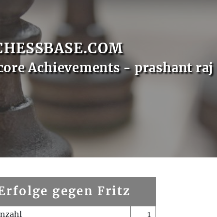
CHESSBASE.COM
core Achievements - prashant raj
Erfolge gegen Fritz
enzahl
1