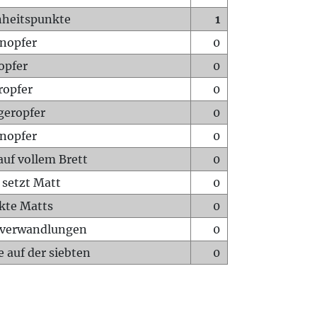
heitspunkte
1
nopfer
0
opfer
0
ropfer
0
geropfer
0
nopfer
0
auf vollem Brett
0
 setzt Matt
0
ckte Matts
0
rverwandlungen
0
 auf der siebten
0