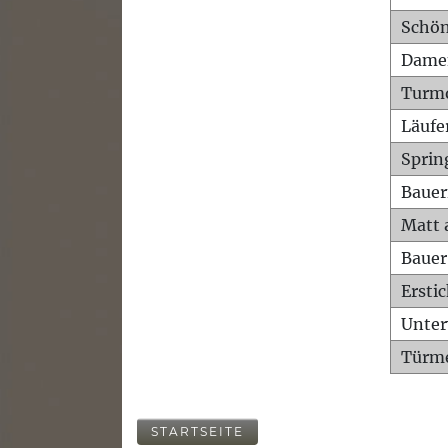
Schön
Dame
Turm
Läufe
Sprin
Bauer
Matt 
Bauer
Ersti
Unte
Türme
STARTSEITE