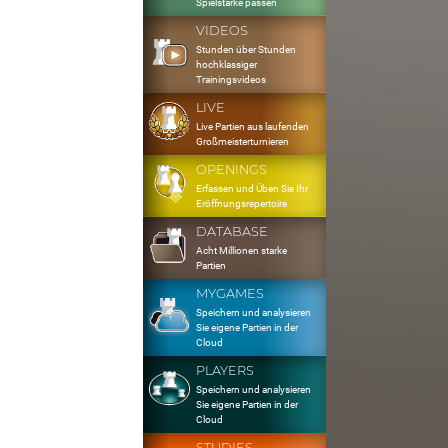
Spielstärke passen
VIDEOS
Stunden über Stunden
hochklassiger
Trainingsvideos
LIVE
Live Partien aus laufenden
Großmeisterturnieren
OPENINGS
Erfassen und Üben Sie Ihr
Eröffnungsrepertoire
DATABASE
Acht Millionen starke
Partien
MYGAMES
Speichern und analysieren
Sie eigene Partien in der
Cloud
PLAYERS
Speichern und analysieren
Sie eigene Partien in der
Cloud
STUDIES