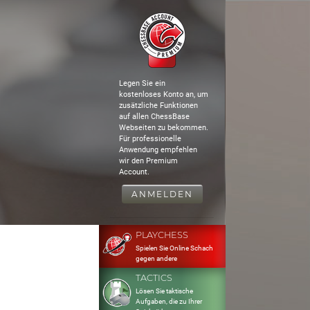
Legen Sie ein
kostenloses Konto an, um
zusätzliche Funktionen
auf allen ChessBase
Webseiten zu bekommen.
Für professionelle
Anwendung empfehlen
wir den Premium
Account.
ANMELDEN
PLAYCHESS
Spielen Sie Online Schach
gegen andere
TACTICS
Lösen Sie taktische
Aufgaben, die zu Ihrer