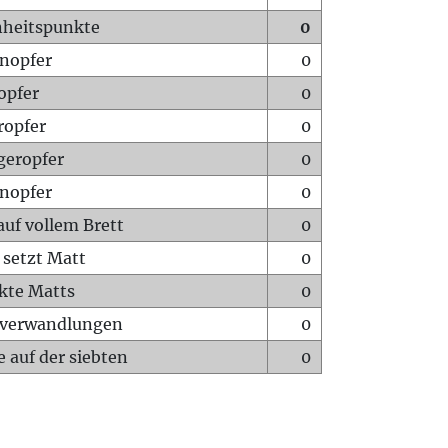
heitspunkte
0
nopfer
0
opfer
0
ropfer
0
geropfer
0
nopfer
0
auf vollem Brett
0
 setzt Matt
0
ckte Matts
0
rverwandlungen
0
 auf der siebten
0