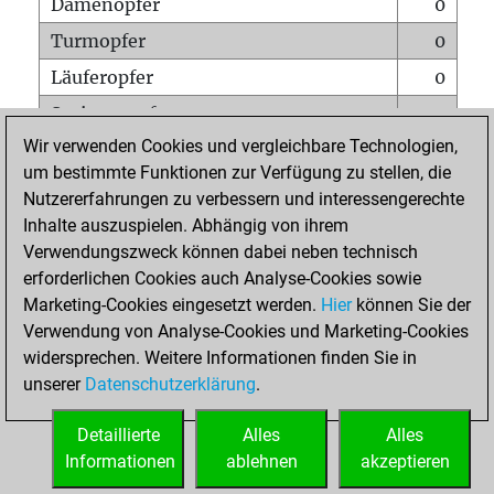
Damenopfer
0
Turmopfer
0
Läuferopfer
0
Springeropfer
0
Wir verwenden Cookies und vergleichbare Technologien,
Bauernopfer
0
um bestimmte Funktionen zur Verfügung zu stellen, die
Matt auf vollem Brett
0
Nutzererfahrungen zu verbessern und interessengerechte
Bauer setzt Matt
0
Inhalte auszuspielen. Abhängig von ihrem
Verwendungszweck können dabei neben technisch
Erstickte Matts
0
erforderlichen Cookies auch Analyse-Cookies sowie
Unterverwandlungen
0
Marketing-Cookies eingesetzt werden.
Hier
können Sie der
Verwendung von Analyse-Cookies und Marketing-Cookies
Türme auf der siebten
0
widersprechen. Weitere Informationen finden Sie in
unserer
Datenschutzerklärung
.
STARTSEITE
Detaillierte
Alles
Alles
Informationen
ablehnen
akzeptieren