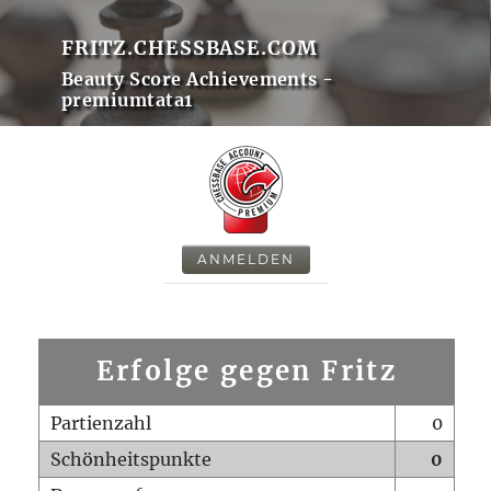
FRITZ.CHESSBASE.COM
Beauty Score Achievements -
premiumtata1
ANMELDEN
Erfolge gegen Fritz
Partienzahl
0
Schönheitspunkte
0