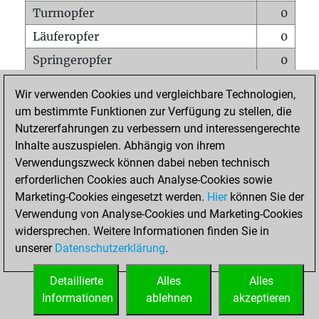
Turmopfer
0
Läuferopfer
0
Springeropfer
0
Bauernopfer
0
Wir verwenden Cookies und vergleichbare Technologien,
Matt auf vollem Brett
0
um bestimmte Funktionen zur Verfügung zu stellen, die
Nutzererfahrungen zu verbessern und interessengerechte
Bauer setzt Matt
0
Inhalte auszuspielen. Abhängig von ihrem
Erstickte Matts
0
Verwendungszweck können dabei neben technisch
Unterverwandlungen
0
erforderlichen Cookies auch Analyse-Cookies sowie
Marketing-Cookies eingesetzt werden.
Hier
können Sie der
Türme auf der siebten
0
Verwendung von Analyse-Cookies und Marketing-Cookies
widersprechen. Weitere Informationen finden Sie in
unserer
Datenschutzerklärung
.
STARTSEITE
Detaillierte
Alles
Alles
Informationen
ablehnen
akzeptieren