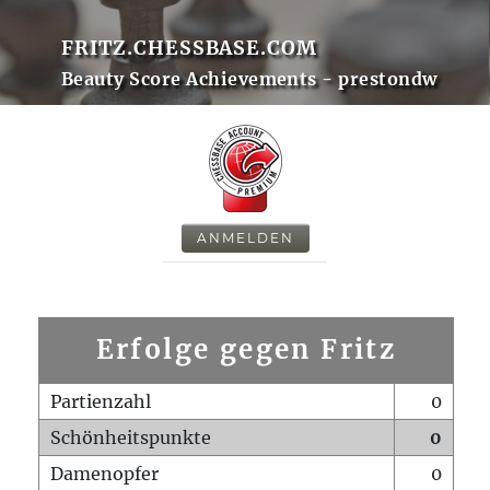
FRITZ.CHESSBASE.COM
Beauty Score Achievements - prestondw
ANMELDEN
Erfolge gegen Fritz
Partienzahl
0
Schönheitspunkte
0
Damenopfer
0