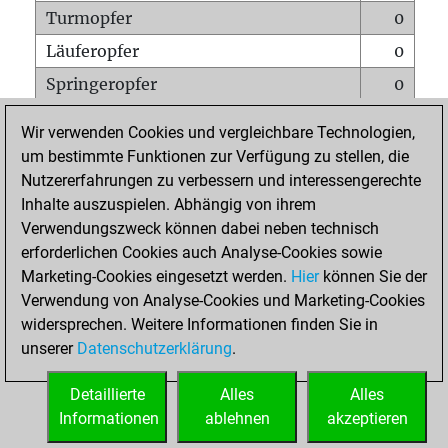
Turmopfer
0
Läuferopfer
0
Springeropfer
0
Bauernopfer
0
Wir verwenden Cookies und vergleichbare Technologien,
Matt auf vollem Brett
0
um bestimmte Funktionen zur Verfügung zu stellen, die
Nutzererfahrungen zu verbessern und interessengerechte
Bauer setzt Matt
0
Inhalte auszuspielen. Abhängig von ihrem
Erstickte Matts
0
Verwendungszweck können dabei neben technisch
Unterverwandlungen
0
erforderlichen Cookies auch Analyse-Cookies sowie
Marketing-Cookies eingesetzt werden.
Hier
können Sie der
Türme auf der siebten
0
Verwendung von Analyse-Cookies und Marketing-Cookies
widersprechen. Weitere Informationen finden Sie in
unserer
Datenschutzerklärung
.
STARTSEITE
Detaillierte
Alles
Alles
Informationen
ablehnen
akzeptieren