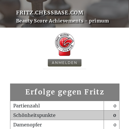
FRITZ.CHESSBASE.COM
Beauty Score Achievements - primum
ANMELDEN
Erfolge gegen Fritz
Partienzahl
0
Schönheitspunkte
0
Damenopfer
0