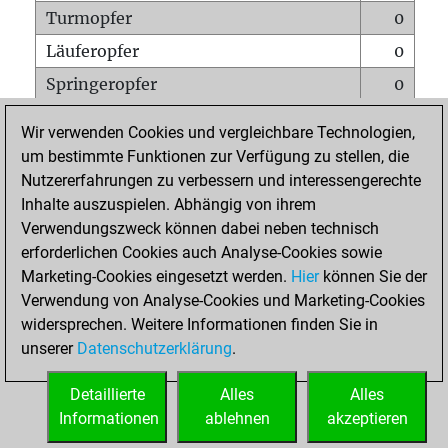
Turmopfer
0
Läuferopfer
0
Springeropfer
0
Bauernopfer
0
Wir verwenden Cookies und vergleichbare Technologien,
Matt auf vollem Brett
0
um bestimmte Funktionen zur Verfügung zu stellen, die
Nutzererfahrungen zu verbessern und interessengerechte
Bauer setzt Matt
0
Inhalte auszuspielen. Abhängig von ihrem
Erstickte Matts
0
Verwendungszweck können dabei neben technisch
Unterverwandlungen
0
erforderlichen Cookies auch Analyse-Cookies sowie
Marketing-Cookies eingesetzt werden.
Hier
können Sie der
Türme auf der siebten
0
Verwendung von Analyse-Cookies und Marketing-Cookies
widersprechen. Weitere Informationen finden Sie in
unserer
Datenschutzerklärung
.
STARTSEITE
Detaillierte
Alles
Alles
Informationen
ablehnen
akzeptieren