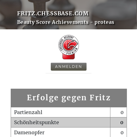
FRITZ.CHESSBASE.COM
Beauty Score Achievements - proteas
ANMELDEN
Erfolge gegen Fritz
Partienzahl
0
Schönheitspunkte
0
Damenopfer
0