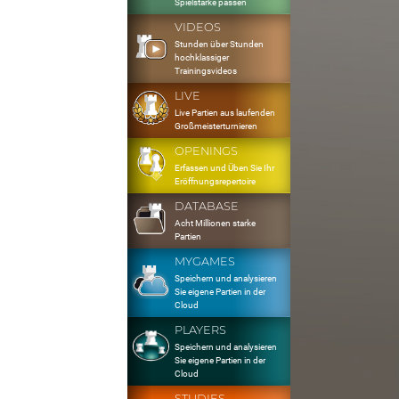
Spielstärke passen
VIDEOS
Stunden über Stunden
hochklassiger
Trainingsvideos
LIVE
Live Partien aus laufenden
Großmeisterturnieren
OPENINGS
Erfassen und Üben Sie Ihr
Eröffnungsrepertoire
DATABASE
Acht Millionen starke
Partien
MYGAMES
Speichern und analysieren
Sie eigene Partien in der
Cloud
PLAYERS
Speichern und analysieren
Sie eigene Partien in der
Cloud
STUDIES