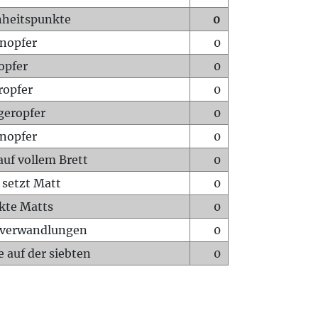
heitspunkte
0
nopfer
0
opfer
0
ropfer
0
geropfer
0
nopfer
0
auf vollem Brett
0
 setzt Matt
0
ckte Matts
0
rverwandlungen
0
 auf der siebten
0