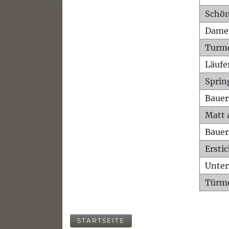
Schön
Dame
Turm
Läufe
Sprin
Bauer
Matt 
Bauer
Ersti
Unte
Türme
STARTSEITE