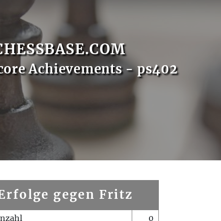
CHESSBASE.COM
core Achievements - ps402
Erfolge gegen Fritz
enzahl
0