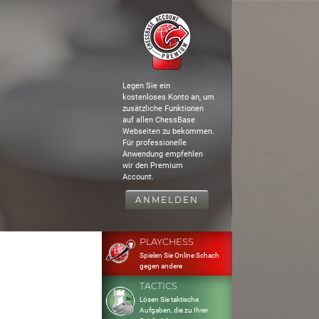
Legen Sie ein
kostenloses Konto an, um
zusätzliche Funktionen
auf allen ChessBase
Webseiten zu bekommen.
Für professionelle
Anwendung empfehlen
wir den Premium
Account.
ANMELDEN
PLAYCHESS
Spielen Sie Online Schach
gegen andere
TACTICS
Lösen Sie taktische
Aufgaben, die zu Ihrer