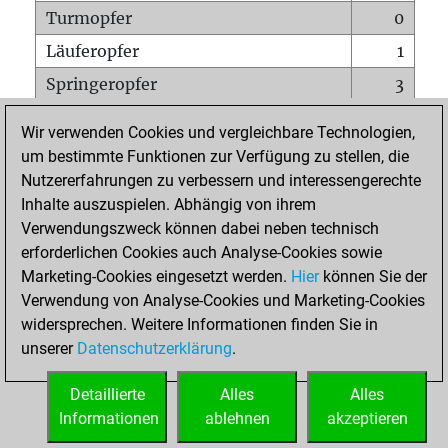
Turmopfer
0
Läuferopfer
1
Springeropfer
3
Bauernopfer
2
Wir verwenden Cookies und vergleichbare Technologien,
Matt auf vollem Brett
0
um bestimmte Funktionen zur Verfügung zu stellen, die
Nutzererfahrungen zu verbessern und interessengerechte
Bauer setzt Matt
0
Inhalte auszuspielen. Abhängig von ihrem
Erstickte Matts
0
Verwendungszweck können dabei neben technisch
Unterverwandlungen
0
erforderlichen Cookies auch Analyse-Cookies sowie
Marketing-Cookies eingesetzt werden.
Hier
können Sie der
Türme auf der siebten
1
Verwendung von Analyse-Cookies und Marketing-Cookies
widersprechen. Weitere Informationen finden Sie in
unserer
Datenschutzerklärung
.
STARTSEITE
Detaillierte
Alles
Alles
Informationen
ablehnen
akzeptieren