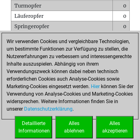
Turmopfer
0
Läuferopfer
0
Springeropfer
0
Bauernopfer
0
Wir verwenden Cookies und vergleichbare Technologien,
Matt auf vollem Brett
0
um bestimmte Funktionen zur Verfügung zu stellen, die
Nutzererfahrungen zu verbessern und interessengerechte
Bauer setzt Matt
0
Inhalte auszuspielen. Abhängig von ihrem
Erstickte Matts
0
Verwendungszweck können dabei neben technisch
Unterverwandlungen
0
erforderlichen Cookies auch Analyse-Cookies sowie
Marketing-Cookies eingesetzt werden.
Hier
können Sie der
Türme auf der siebten
0
Verwendung von Analyse-Cookies und Marketing-Cookies
widersprechen. Weitere Informationen finden Sie in
unserer
Datenschutzerklärung
.
STARTSEITE
Detaillierte
Alles
Alles
Informationen
ablehnen
akzeptieren