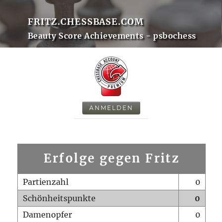
FRITZ.CHESSBASE.COM
Beauty Score Achievements - psbochess
ANMELDEN
Erfolge gegen Fritz
Partienzahl
0
Schönheitspunkte
0
Damenopfer
0