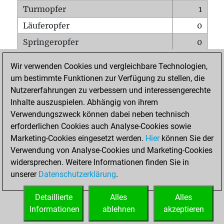
Turmopfer
1
Läuferopfer
0
Springeropfer
0
Bauernopfer
0
Wir verwenden Cookies und vergleichbare Technologien,
Matt auf vollem Brett
0
um bestimmte Funktionen zur Verfügung zu stellen, die
Nutzererfahrungen zu verbessern und interessengerechte
Bauer setzt Matt
0
Inhalte auszuspielen. Abhängig von ihrem
Erstickte Matts
0
Verwendungszweck können dabei neben technisch
Unterverwandlungen
0
erforderlichen Cookies auch Analyse-Cookies sowie
Marketing-Cookies eingesetzt werden.
Hier
können Sie der
Türme auf der siebten
0
Verwendung von Analyse-Cookies und Marketing-Cookies
widersprechen. Weitere Informationen finden Sie in
unserer
Datenschutzerklärung
.
STARTSEITE
Detaillierte
Alles
Alles
Informationen
ablehnen
akzeptieren