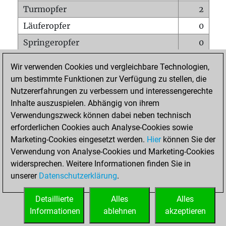
Turmopfer
2
Läuferopfer
0
Springeropfer
0
Bauernopfer
0
Wir verwenden Cookies und vergleichbare Technologien,
Matt auf vollem Brett
0
um bestimmte Funktionen zur Verfügung zu stellen, die
Nutzererfahrungen zu verbessern und interessengerechte
Bauer setzt Matt
0
Inhalte auszuspielen. Abhängig von ihrem
Erstickte Matts
0
Verwendungszweck können dabei neben technisch
Unterverwandlungen
0
erforderlichen Cookies auch Analyse-Cookies sowie
Marketing-Cookies eingesetzt werden.
Hier
können Sie der
Türme auf der siebten
0
Verwendung von Analyse-Cookies und Marketing-Cookies
widersprechen. Weitere Informationen finden Sie in
unserer
Datenschutzerklärung
.
STARTSEITE
Detaillierte
Alles
Alles
Informationen
ablehnen
akzeptieren