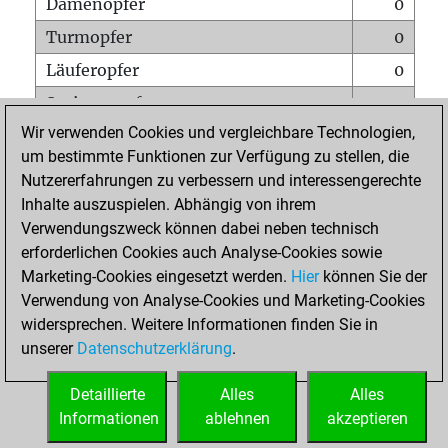
Damenopfer
0
Turmopfer
0
Läuferopfer
0
Springeropfer
1
Wir verwenden Cookies und vergleichbare Technologien,
Bauernopfer
0
um bestimmte Funktionen zur Verfügung zu stellen, die
Matt auf vollem Brett
0
Nutzererfahrungen zu verbessern und interessengerechte
Bauer setzt Matt
0
Inhalte auszuspielen. Abhängig von ihrem
Verwendungszweck können dabei neben technisch
Erstickte Matts
0
erforderlichen Cookies auch Analyse-Cookies sowie
Unterverwandlungen
0
Marketing-Cookies eingesetzt werden.
Hier
können Sie der
Verwendung von Analyse-Cookies und Marketing-Cookies
Türme auf der siebten
0
widersprechen. Weitere Informationen finden Sie in
unserer
Datenschutzerklärung
.
STARTSEITE
Detaillierte
Alles
Alles
Informationen
ablehnen
akzeptieren