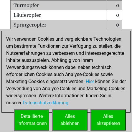
Turmopfer
0
Läuferopfer
0
Springeropfer
0
Bauernopfer
0
Wir verwenden Cookies und vergleichbare Technologien,
Matt auf vollem Brett
0
um bestimmte Funktionen zur Verfügung zu stellen, die
Nutzererfahrungen zu verbessern und interessengerechte
Bauer setzt Matt
0
Inhalte auszuspielen. Abhängig von ihrem
Erstickte Matts
0
Verwendungszweck können dabei neben technisch
Unterverwandlungen
0
erforderlichen Cookies auch Analyse-Cookies sowie
Marketing-Cookies eingesetzt werden.
Hier
können Sie der
Türme auf der siebten
0
Verwendung von Analyse-Cookies und Marketing-Cookies
widersprechen. Weitere Informationen finden Sie in
unserer
Datenschutzerklärung
.
STARTSEITE
Detaillierte
Alles
Alles
Informationen
ablehnen
akzeptieren