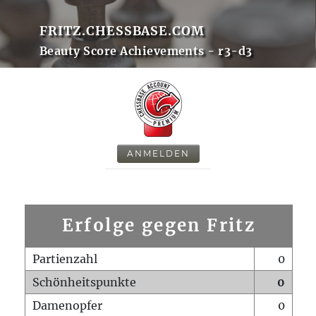
FRITZ.CHESSBASE.COM
Beauty Score Achievements - r3-d3
ANMELDEN
Erfolge gegen Fritz
Partienzahl
0
Schönheitspunkte
0
Damenopfer
0