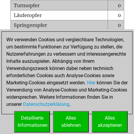
Turmopfer
0
Läuferopfer
0
Springeropfer
0
Bauernopfer
0
Wir verwenden Cookies und vergleichbare Technologien,
Matt auf vollem Brett
0
um bestimmte Funktionen zur Verfügung zu stellen, die
Nutzererfahrungen zu verbessern und interessengerechte
Bauer setzt Matt
0
Inhalte auszuspielen. Abhängig von ihrem
Erstickte Matts
0
Verwendungszweck können dabei neben technisch
Unterverwandlungen
0
erforderlichen Cookies auch Analyse-Cookies sowie
Marketing-Cookies eingesetzt werden.
Hier
können Sie der
Türme auf der siebten
0
Verwendung von Analyse-Cookies und Marketing-Cookies
widersprechen. Weitere Informationen finden Sie in
unserer
Datenschutzerklärung
.
STARTSEITE
Detaillierte
Alles
Alles
Informationen
ablehnen
akzeptieren