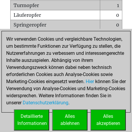
Turmopfer
1
Läuferopfer
0
Springeropfer
0
Bauernopfer
3
Wir verwenden Cookies und vergleichbare Technologien,
Matt auf vollem Brett
0
um bestimmte Funktionen zur Verfügung zu stellen, die
Nutzererfahrungen zu verbessern und interessengerechte
Bauer setzt Matt
0
Inhalte auszuspielen. Abhängig von ihrem
Erstickte Matts
0
Verwendungszweck können dabei neben technisch
Unterverwandlungen
0
erforderlichen Cookies auch Analyse-Cookies sowie
Marketing-Cookies eingesetzt werden.
Hier
können Sie der
Türme auf der siebten
0
Verwendung von Analyse-Cookies und Marketing-Cookies
widersprechen. Weitere Informationen finden Sie in
unserer
Datenschutzerklärung
.
STARTSEITE
Detaillierte
Alles
Alles
Informationen
ablehnen
akzeptieren