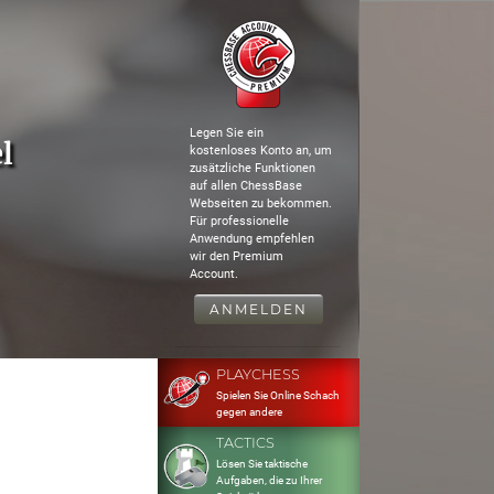
Legen Sie ein
l
kostenloses Konto an, um
zusätzliche Funktionen
auf allen ChessBase
Webseiten zu bekommen.
Für professionelle
Anwendung empfehlen
wir den Premium
Account.
ANMELDEN
PLAYCHESS
Spielen Sie Online Schach
gegen andere
TACTICS
Lösen Sie taktische
Aufgaben, die zu Ihrer