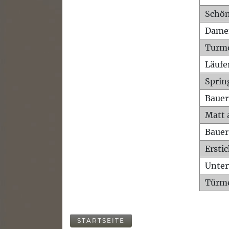
Schön
Dame
Turm
Läufe
Sprin
Bauer
Matt 
Bauer
Ersti
Unte
Türme
STARTSEITE