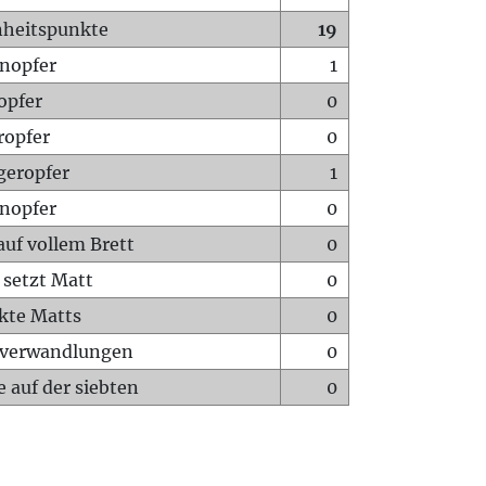
heitspunkte
19
nopfer
1
opfer
0
ropfer
0
geropfer
1
nopfer
0
auf vollem Brett
0
 setzt Matt
0
ckte Matts
0
rverwandlungen
0
 auf der siebten
0