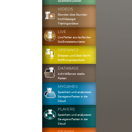
Spielstärke passen
VIDEOS
Stunden über Stunden
hochklassiger
Trainingsvideos
LIVE
Live Partien aus laufenden
Großmeisterturnieren
OPENINGS
Erfassen und Üben Sie Ihr
Eröffnungsrepertoire
DATABASE
Acht Millionen starke
Partien
MYGAMES
Speichern und analysieren
Sie eigene Partien in der
Cloud
PLAYERS
Speichern und analysieren
Sie eigene Partien in der
Cloud
STUDIES